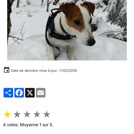
Date de dernière mise à jour : 11/02/2018
Partager
Facebook
X
Email
★
★
★
★
★
4
votes. Moyenne
1
sur 5.