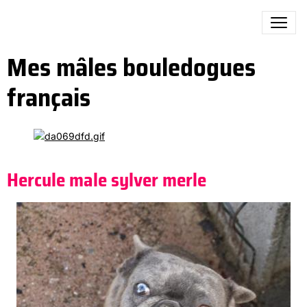
Mes mâles bouledogues
français
Hercule male sylver merle